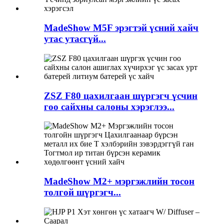
MadeShow M5F эрэгтэй үсний хайч
утас утасгүй...
ZSZ F80 цахилгаан шүргэгч үсчин
гоо сайхны салоны хэрэглээ...
MadeShow M2+ мэргэжлийн тосон
толгой шүргэгч...