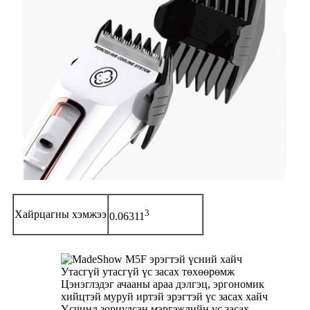
3
Хайрцагны хэмжээ
0.06311