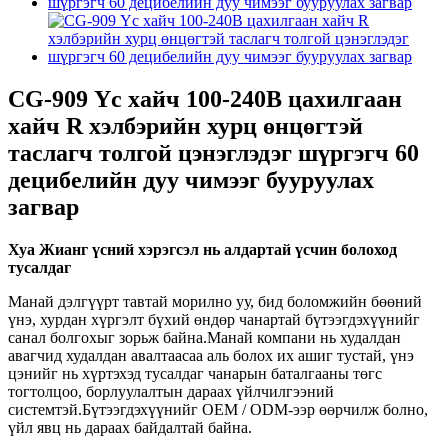
CG-909 Үс хайч 100-240В цахилгаан
хайч R хэлбэрийн хурц өнцөгтэй
таслагч толгой цэнэглэдэг шүргэгч 60
децибелийн дуу чимээг бууруулах
загвар
Хуа Жианг үсний хэрэгсэл нь алдартай үсчин болоход
тусалдаг
Манай дэлгүүрт тавтай морилно уу, бид боломжийн бөөний
үнэ, хурдан хүргэлт бүхий өндөр чанартай бүтээгдэхүүнийг
санал болгохыг зорьж байна.Манай компани нь худалдан
авагчид худалдан авалтаасаа аль болох их ашиг тустай, үнэ
цэнийг нь хүртэхэд тусалдаг чанарын баталгааны төгс
тогтолцоо, борлуулалтын дараах үйлчилгээний
системтэй.Бүтээгдэхүүнийг OEM / ODM-ээр өөрчилж болно,
үйл явц нь дараах байдалтай байна.