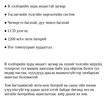
● R хэлбэрийн хурц өнцөгтэй загвар
● Таслагчийн толгойн хөргөлтийн систем
● Чичиргээ багатай, дуу чимээ багатай
● LCD дэлгэц
● 2200 мАч лити батерей
● Нэг товчлуурын хурдатгал.
R хэлбэрийн хурц өнцөгт загвар нь хүний ​​толгойн муруйд
тохирсон тул машин ажиллаж байх үед ойртож болох тул
өндөр настан, хүүхдүүд арьсаа маажихгүйгээр хялбархан
ашиглах боломжтой.
Том багтаамжтай лити-ион батерей нь санах ойн нөлөө
үзүүлэхгүйгээр удаан эдэлгээтэй байдаг бөгөөд энэ нь
энгийн батерейны ашиглалтаас хоёр дахин их юм.