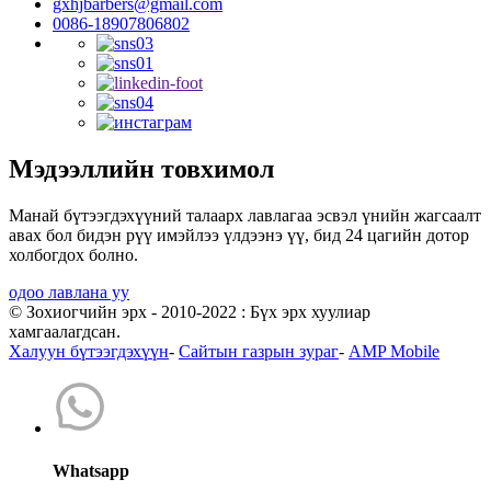
gxhjbarbers@gmail.com
0086-18907806802
Мэдээллийн товхимол
Манай бүтээгдэхүүний талаарх лавлагаа эсвэл үнийн жагсаалт
авах бол бидэн рүү имэйлээ үлдээнэ үү, бид 24 цагийн дотор
холбогдох болно.
одоо лавлана уу
© Зохиогчийн эрх - 2010-2022 : Бүх эрх хуулиар
хамгаалагдсан.
Халуун бүтээгдэхүүн
-
Сайтын газрын зураг
-
AMP Mobile
Whatsapp