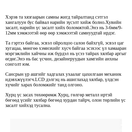
Хэрэв та хязгаарын самны жигд тайралтанд сэтгэл
хангалуун бус байвал нарийн зүсэлт хийж болно.Хувийн
засалт, нарийн үс засалт хийх боломжтой.Энэ нь 3-6мм/9-
12мм хэмжээтэй өөр өөр хэмжээтэй самнуудтай ирдэг.
Та гэртээ байгаа, эсвэл ойролцоо салон байхгүй, эсвэл цаг
хугацаа, мөнгөө хэмнэхийг хүсч байгаа эсэхээс үл хамааран
мэргэжлийн хайчны иж бүрдэл нь үсээ тайрах хялбар аргыг
өгдөг.Энэ нь бас үсчин, дизайнеруудын хамгийн анхны
сонголт юм.
Сансрын үр ашгийг хадгалах ухаалаг цахилгаан механик
идэвхжүүлэгч.LCD дэлгэц нь ашиглахад хялбар, үлдсэн
хүчийг харах боломжийг танд олгоно.
Хурц үс засах төхөөрөмж Хурц, гөлгөр металл иртэй
бөгөөд үсийг хялбар бөгөөд хурдан тайрч, олон төрлийн үс
засалт хийхэд тусална.