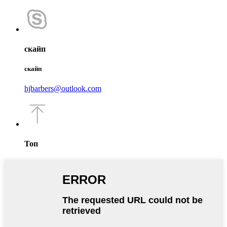
скайп
скайп
hjbarbers@outlook.com
Топ