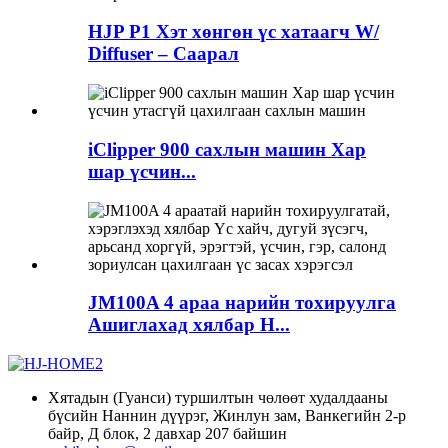
HJP P1 Хэт хөнгөн үс хатаагч W/
Diffuser – Саарал
iClipper 900 сахлын машин Хар
шар үсчин...
JM100A 4 араа нарийн тохируулга
Ашиглахад хялбар H...
Хятадын (Гуанси) туршилтын чөлөөт худалдааны
бүсийн Наннин дүүрэг, Жинлун зам, Ванкегийн 2-р
байр, Д блок, 2 давхар 207 байшин