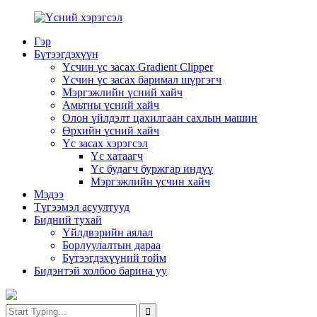
Гэр
Бүтээгдэхүүн
Үсчин үс засах Gradient Clipper
Үсчин үс засах баримал шүргэгч
Мэргэжлийн үсний хайч
Амьтны үсний хайч
Олон үйлдэлт цахилгаан сахлын машин
Өрхийн үсний хайч
Үс засах хэрэгсэл
Үс хатаагч
Үс будагч буржгар индүү
Мэргэжлийн үсчин хайч
Мэдээ
Түгээмэл асуултууд
Бидний тухай
Үйлдвэрийн аялал
Борлуулалтын дараа
Бүтээгдэхүүний тойм
Бидэнтэй холбоо барина уу