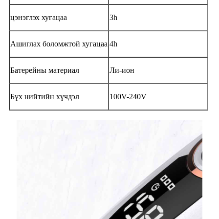
цэнэглэх хугацаа
3h
Ашиглах боломжтой хугацаа
4h
Батерейны материал
Ли-ион
Бүх нийтийн хүчдэл
100V-240V