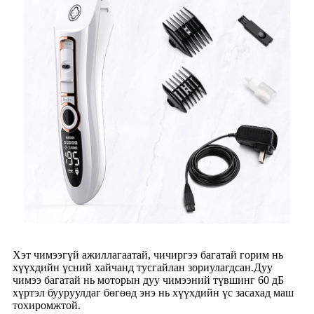
Хэт чимээгүй ажиллагаатай, чичиргээ багатай горим нь
хүүхдийн үсний хайчанд тусгайлан зориулагдсан.Дуу
чимээ багатай нь моторын дуу чимээний түвшинг 60 дБ
хүртэл бууруулдаг бөгөөд энэ нь хүүхдийн үс засахад маш
тохиромжтой.