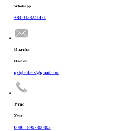
Whatsapp
+84 0328241471
И-мэйл
И-мэйл
gxhjbarbers@gmail.com
Утас
Утас
0086-18907806802