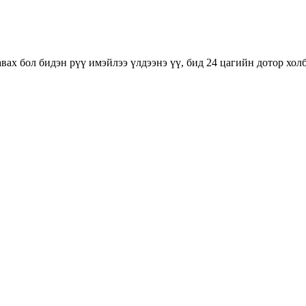
вах бол бидэн рүү имэйлээ үлдээнэ үү, бид 24 цагийн дотор хол