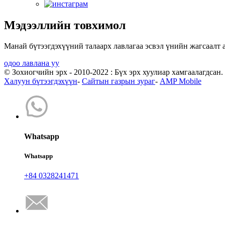
Мэдээллийн товхимол
Манай бүтээгдэхүүний талаарх лавлагаа эсвэл үнийн жагсаалт а
одоо лавлана уу
© Зохиогчийн эрх - 2010-2022 : Бүх эрх хуулиар хамгаалагдсан.
Халуун бүтээгдэхүүн
-
Сайтын газрын зураг
-
AMP Mobile
Whatsapp
Whatsapp
+84 0328241471