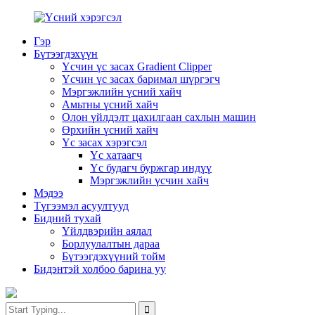
Гэр
Бүтээгдэхүүн
Үсчин үс засах Gradient Clipper
Үсчин үс засах баримал шүргэгч
Мэргэжлийн үсний хайч
Амьтны үсний хайч
Олон үйлдэлт цахилгаан сахлын машин
Өрхийн үсний хайч
Үс засах хэрэгсэл
Үс хатаагч
Үс будагч буржгар индүү
Мэргэжлийн үсчин хайч
Мэдээ
Түгээмэл асуултууд
Бидний тухай
Үйлдвэрийн аялал
Борлуулалтын дараа
Бүтээгдэхүүний тойм
Бидэнтэй холбоо барина уу