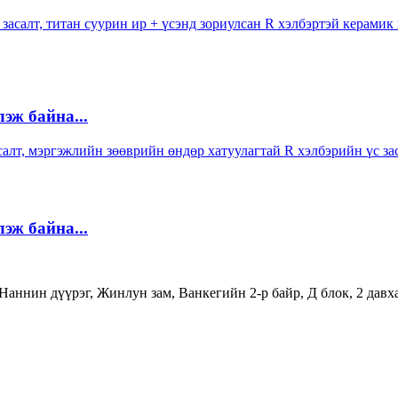
ж байна...
ж байна...
аннин дүүрэг, Жинлун зам, Ванкегийн 2-р байр, Д блок, 2 давх