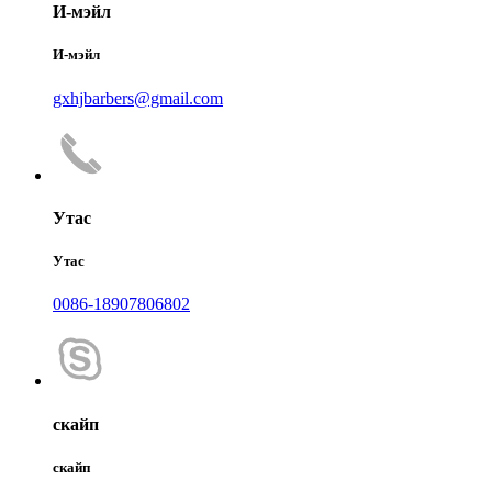
И-мэйл
И-мэйл
gxhjbarbers@gmail.com
Утас
Утас
0086-18907806802
скайп
скайп