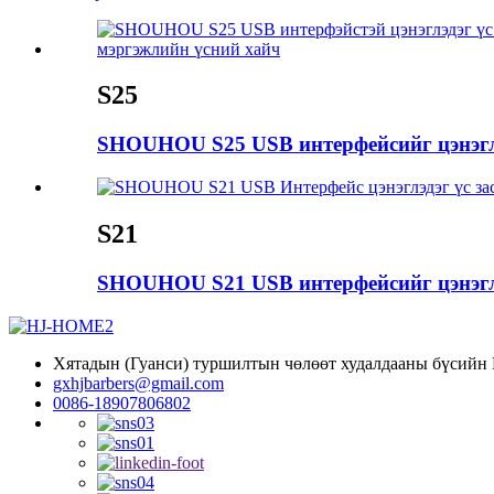
S25
SHOUHOU S25 USB интерфейсийг цэнэглэ
S21
SHOUHOU S21 USB интерфейсийг цэнэглэ
Хятадын (Гуанси) туршилтын чөлөөт худалдааны бүсийн Н
gxhjbarbers@gmail.com
0086-18907806802