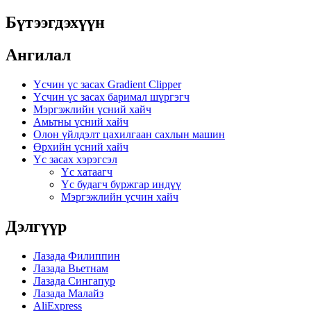
Бүтээгдэхүүн
Ангилал
Үсчин үс засах Gradient Clipper
Үсчин үс засах баримал шүргэгч
Мэргэжлийн үсний хайч
Амьтны үсний хайч
Олон үйлдэлт цахилгаан сахлын машин
Өрхийн үсний хайч
Үс засах хэрэгсэл
Үс хатаагч
Үс будагч буржгар индүү
Мэргэжлийн үсчин хайч
Дэлгүүр
Лазада Филиппин
Лазада Вьетнам
Лазада Сингапур
Лазада Малайз
AliExpress