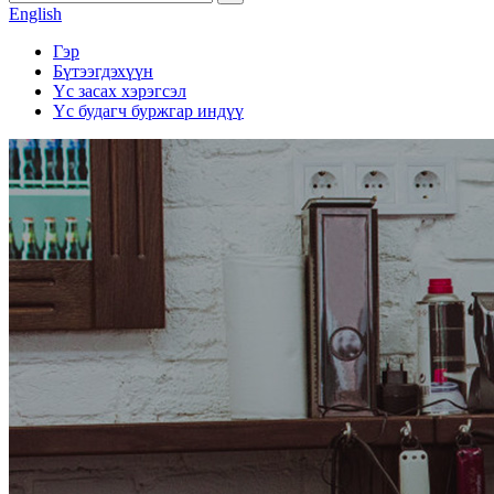
English
Гэр
Бүтээгдэхүүн
Үс засах хэрэгсэл
Үс будагч буржгар индүү