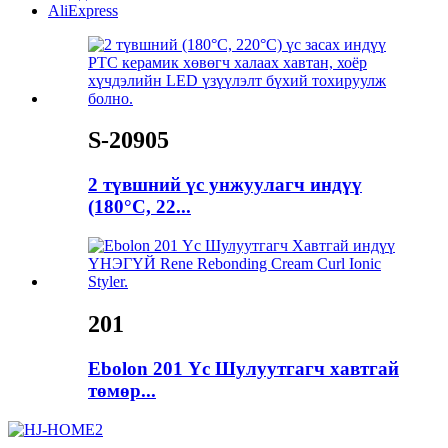
AliExpress
S-20905
2 түвшний үс унжуулагч индүү
(180°C, 22...
201
Ebolon 201 Үс Шулуутгагч хавтгай
төмөр...