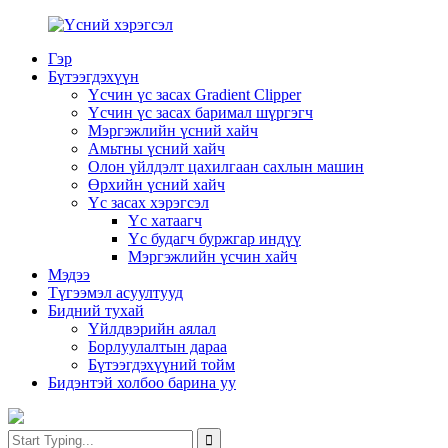
Гэр
Бүтээгдэхүүн
Үсчин үс засах Gradient Clipper
Үсчин үс засах баримал шүргэгч
Мэргэжлийн үсний хайч
Амьтны үсний хайч
Олон үйлдэлт цахилгаан сахлын машин
Өрхийн үсний хайч
Үс засах хэрэгсэл
Үс хатаагч
Үс будагч буржгар индүү
Мэргэжлийн үсчин хайч
Мэдээ
Түгээмэл асуултууд
Бидний тухай
Үйлдвэрийн аялал
Борлуулалтын дараа
Бүтээгдэхүүний тойм
Бидэнтэй холбоо барина уу