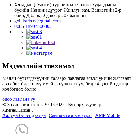
Хятадын (Гуанси) туршилтын чөлөөт худалдааны
бүсийн Наннин дүүрэг, Жинлун зам, Ванкегийн 2-р
байр, Д блок, 2 давхар 207 байшин
gxhjbarbers@gmail.com
0086-18907806802
Мэдээллийн товхимол
Манай бүтээгдэхүүний талаарх лавлагаа эсвэл үнийн жагсаалт
авах бол бидэн рүү имэйлээ үлдээнэ үү, бид 24 цагийн дотор
холбогдох болно.
одоо лавлана уу
© Зохиогчийн эрх - 2010-2022 : Бүх эрх хуулиар
хамгаалагдсан.
Халуун бүтээгдэхүүн
-
Сайтын газрын зураг
-
AMP Mobile