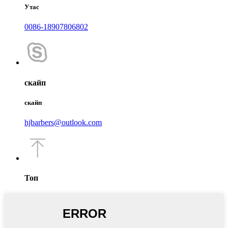
Утас
0086-18907806802
скайп
скайп
hjbarbers@outlook.com
Топ