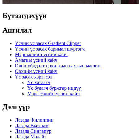
Бүтээгдэхүүн
Ангилал
Үсчин үс засах Gradient Clipper
Үсчин үс засах баримал шүргэгч
Мэргэжлийн үсний хайч
Амьтны үсний хайч
Олон үйлдэлт цахилгаан сахлын машин
Өрхийн үсний хайч
Үс засах хэрэгсэл
Үс хатаагч
Үс будагч буржгар индүү
Мэргэжлийн үсчин хайч
Дэлгүүр
Лазада Филиппин
Лазада Вьетнам
Лазада Сингапур
Лазада Малайз