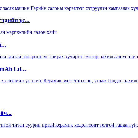
чдийн үс...
...
Ah Lit...
ч...