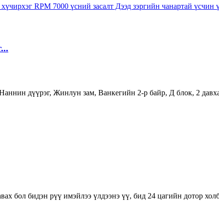
..
аннин дүүрэг, Жинлун зам, Ванкегийн 2-р байр, Д блок, 2 давх
вах бол бидэн рүү имэйлээ үлдээнэ үү, бид 24 цагийн дотор хол