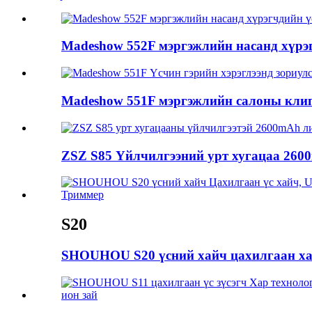
Madeshow 552F мэргэжлийн насанд хүрэг
Madeshow 551F мэргэжлийн салоны клип
ZSZ S85 Үйлчилгээний урт хугацаа 2600m
S20
SHOUHOU S20 үсний хайч цахилгаан хай