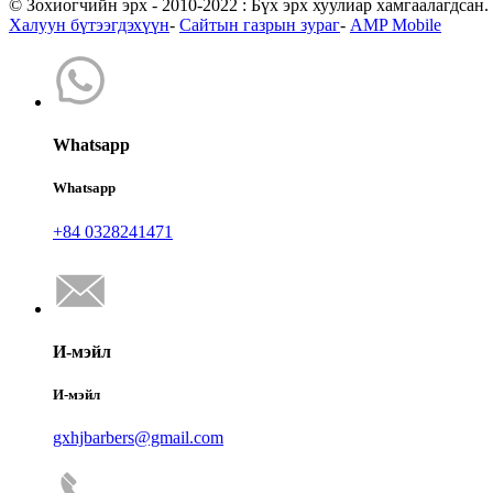
© Зохиогчийн эрх - 2010-2022 : Бүх эрх хуулиар хамгаалагдсан.
Халуун бүтээгдэхүүн
-
Сайтын газрын зураг
-
AMP Mobile
Whatsapp
Whatsapp
+84 0328241471
И-мэйл
И-мэйл
gxhjbarbers@gmail.com