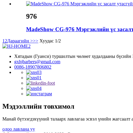
976
MadeShow CG-976 Мэргэжлийн үс засалт.
1
2
Дараагийн >
>>
Хуудас 1/2
Хятадын (Гуанси) туршилтын чөлөөт худалдааны бүсийн Н
gxhjbarbers@gmail.com
0086-18907806802
Мэдээллийн товхимол
Манай бүтээгдэхүүний талаарх лавлагаа эсвэл үнийн жагсаалт а
одоо лавлана уу