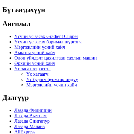
Бүтээгдэхүүн
Ангилал
Үсчин үс засах Gradient Clipper
Үсчин үс засах баримал шүргэгч
Мэргэжлийн үсний хайч
Амьтны үсний хайч
Олон үйлдэлт цахилгаан сахлын машин
Өрхийн үсний хайч
Үс засах хэрэгсэл
Үс хатаагч
Үс будагч буржгар индүү
Мэргэжлийн үсчин хайч
Дэлгүүр
Лазада Филиппин
Лазада Вьетнам
Лазада Сингапур
Лазада Малайз
AliExpress