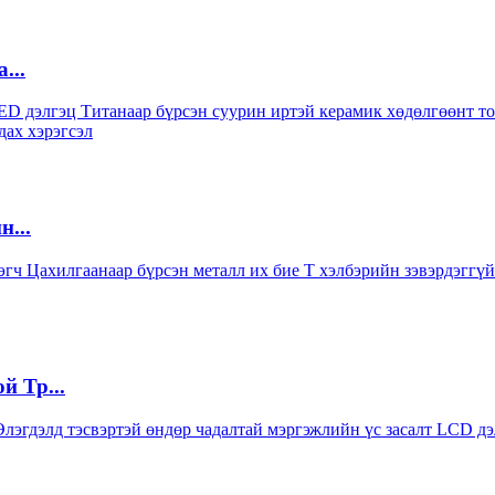
...
...
 Тр...