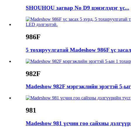
SHOUHOU загвар No D9 цэнэглэдэг үс...
986F
5 тохируулгатай Madeshow 986F үс засалт
982F
Madeshow 982F мэргэжлийн эрэгтэй 5-ыг 
981
Madeshow 981 үсчин гоо сайхны дэлгүүри