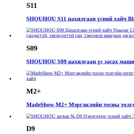
S11
SHOUHOU S11 цахилгаан үсний хайч Bla
S09
SHOUHOU S09 цахилгаан үс засах машин
М2+
MadeShow M2+ Мэргэжлийн тосны толгой
D9