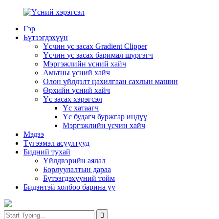
Гэр
Бүтээгдэхүүн
Үсчин үс засах Gradient Clipper
Үсчин үс засах баримал шүргэгч
Мэргэжлийн үсний хайч
Амьтны үсний хайч
Олон үйлдэлт цахилгаан сахлын машин
Өрхийн үсний хайч
Үс засах хэрэгсэл
Үс хатаагч
Үс будагч буржгар индүү
Мэргэжлийн үсчин хайч
Мэдээ
Түгээмэл асуултууд
Бидний тухай
Үйлдвэрийн аялал
Борлуулалтын дараа
Бүтээгдэхүүний тойм
Бидэнтэй холбоо барина уу