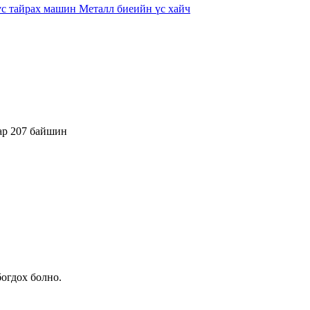
ар 207 байшин
богдох болно.