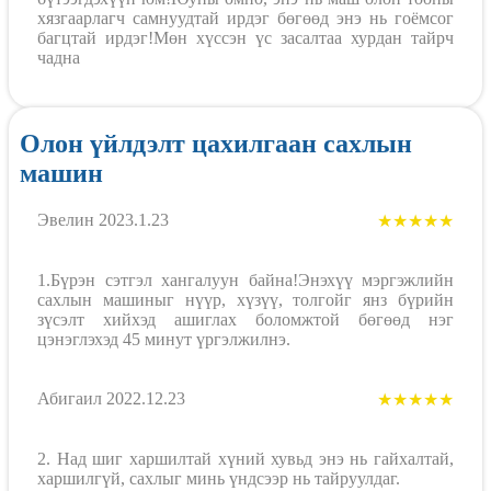
хязгаарлагч самнуудтай ирдэг бөгөөд энэ нь гоёмсог
багцтай ирдэг!Мөн хүссэн үс засалтаа хурдан тайрч
чадна
Олон үйлдэлт цахилгаан сахлын
машин
Эвелин 2023.1.23
★★★★★
1.Бүрэн сэтгэл хангалуун байна!Энэхүү мэргэжлийн
сахлын машиныг нүүр, хүзүү, толгойг янз бүрийн
зүсэлт хийхэд ашиглах боломжтой бөгөөд нэг
цэнэглэхэд 45 минут үргэлжилнэ.
Абигаил 2022.12.23
★★★★★
2. Над шиг харшилтай хүний ​​хувьд энэ нь гайхалтай,
харшилгүй, сахлыг минь үндсээр нь тайруулдаг.