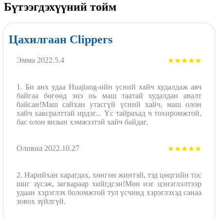
Бүтээгдэхүүний тойм
Цахилгаан Clippers
Эмма 2022.5.4
★★★★★
1. Би анх удаа Huajiang-ийн үсний хайч худалдаж авч
байгаа бөгөөд энэ нь маш таатай худалдан авалт
байсан!Маш сайхан утасгүй үсний хайч, маш олон
хайч хавсралттай ирдэг... Үс тайрахад ч тохиромжтой,
бас олон янзын хэмжээтэй хайч байдаг.
Оливиа 2022.10.27
★★★★★
2. Нарийхан харагдах, хөнгөн жинтэй, тэд цөцгийн тос
шиг зүсэж, загвараар хийгдсэн!Мөн нэг цэнэглэлтээр
удаан хэрэглэх боломжтой тул үсчинд хэрэглэхэд санаа
зовох зүйлгүй.