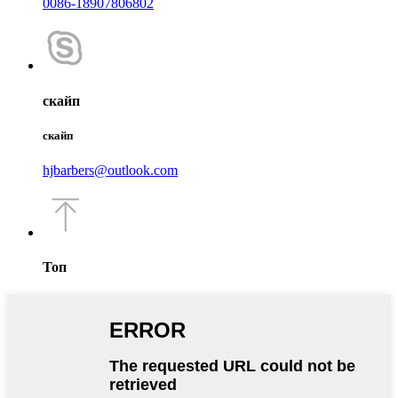
0086-18907806802
скайп
скайп
hjbarbers@outlook.com
Топ