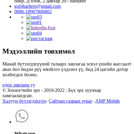
байр, Д блок, 2 давхар 207 байшин
gxhjbarbers@gmail.com
0086-18907806802
Мэдээллийн товхимол
Манай бүтээгдэхүүний талаарх лавлагаа эсвэл үнийн жагсаалт
авах бол бидэн рүү имэйлээ үлдээнэ үү, бид 24 цагийн дотор
холбогдох болно.
одоо лавлана уу
© Зохиогчийн эрх - 2010-2022 : Бүх эрх хуулиар
хамгаалагдсан.
Халуун бүтээгдэхүүн
-
Сайтын газрын зураг
-
AMP Mobile
Whatsapp