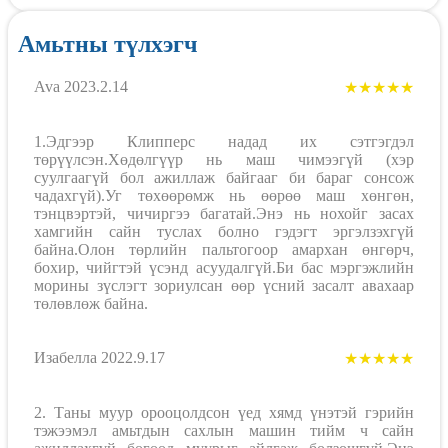
Амьтны түлхэгч
Ava 2023.2.14
★★★★★
1.Эдгээр Клипперс надад их сэтгэгдэл
төрүүлсэн.Хөдөлгүүр нь маш чимээгүй (хэр
суулгаагүй бол ажиллаж байгааг би бараг сонсож
чадахгүй).Уг төхөөрөмж нь өөрөө маш хөнгөн,
тэнцвэртэй, чичиргээ багатай.Энэ нь нохойг засах
хамгийн сайн туслах болно гэдэгт эргэлзэхгүй
байна.Олон төрлийн пальтогоор амархан өнгөрч,
бохир, чийгтэй үсэнд асуудалгүй.Би бас мэргэжлийн
морины зүслэгт зориулсан өөр үсний засалт авахаар
төлөвлөж байна.
Изабелла 2022.9.17
★★★★★
2. Таны муур орооцолдсон үед хямд үнэтэй гэрийн
тэжээмэл амьтдын сахлын машин тийм ч сайн