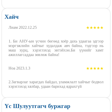
Хайч
Лиам 2022.12.25
★★★★★
1. Би АНУ-ын үсчин бөгөөд хоёр дахь удаагаа эдгээр
мэргэжлийн хайчыг худалдаж авч байна, тэдгээр нь
маш хурц, хэрэглэхэд эвтэйхэн.Би үүнийг хамт
ажиллагсаддаа зөвлөж байна!
Ноа 2023.1.3
★★★★★
2.Загварлаг харагдах байдал, уламжлалт хайчыг бодвол
хэрэглэхэд хялбар, удаан барихад ядрахгүй
Үс Шулуутгагч буржгар