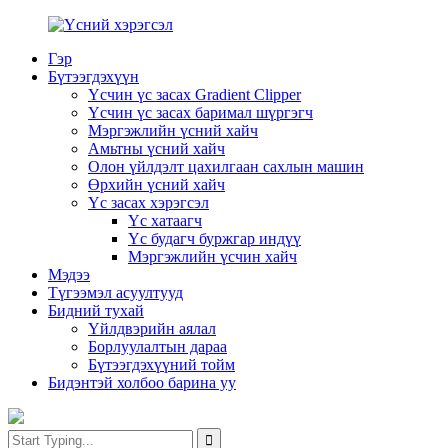
Гэр
Бүтээгдэхүүн
Үсчин үс засах Gradient Clipper
Үсчин үс засах баримал шүргэгч
Мэргэжлийн үсний хайч
Амьтны үсний хайч
Олон үйлдэлт цахилгаан сахлын машин
Өрхийн үсний хайч
Үс засах хэрэгсэл
Үс хатаагч
Үс будагч буржгар индүү
Мэргэжлийн үсчин хайч
Мэдээ
Түгээмэл асуултууд
Бидний тухай
Үйлдвэрийн аялал
Борлуулалтын дараа
Бүтээгдэхүүний тойм
Бидэнтэй холбоо барина уу