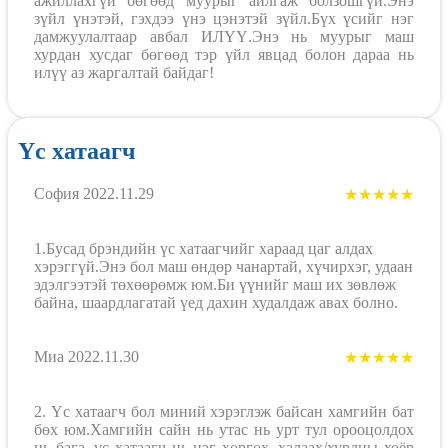
ажиллахгүй бөгөөд муурыг айлгаж болзошгүй.Энэ
зүйл үнэтэй, гэхдээ үнэ цэнэтэй зүйл.Бүх үсийг нэг
дамжуулалтаар авбал ИЛҮҮ.Энэ нь муурыг маш
хурдан хусдаг бөгөөд тэр үйл явцад болон дараа нь
илүү аз жаргалтай байдаг!
Үс хатаагч
София 2022.11.29
★★★★★
1.Бусад брэндийн үс хатаагчийг хараад цаг алдах
хэрэггүй.Энэ бол маш өндөр чанартай, хүчирхэг, удаан
эдэлгээтэй төхөөрөмж юм.Би үүнийг маш их зөвлөж
байна, шаардлагатай үед дахин худалдаж авах болно.
Миа 2022.11.30
★★★★★
2. Үс хатаагч бол миний хэрэглэж байсан хамгийн бат
бөх юм.Хамгийн сайн нь утас нь урт тул орооцолдох
нь бага, үс хатаагч нь нэг хөргөх, халаах/хурдны хоёр