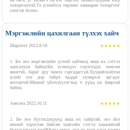
тохиргоотой.Та үснийхээ төрлөөс хамааран тохиргоог
сонгож болно.
Мэргэжлийн цахилгаан түлхэх хайч
Шарлотт 2022.8.18
★★★★★
1. Би энэ мэргэжлийн үсний хайчанд маш их сэтгэл
хангалуун байна!Би үсчиндээ хэрэглэдэг, хөнгөн
жинтэй, бараг дуу чимээ гаргадаггүй.Хуурай/нойтон
үсийг нэг дор тайрч чаддаг хүчирхэг эргэдэг
мотортой.Миний үйлчлүүлэгчид ч үүнд их баяртай
байна.
Амелиа 2022.10.11
★★★★★
2. Би энэ бүтээгдэхүүнд маш их хайртай, энэ бол
миний хэрэглэж байсан хамгийн сэтгэл ханамжтай
бүтээгдэхүүн юм!Юуны өмнө, энэ нь маш олон тооны