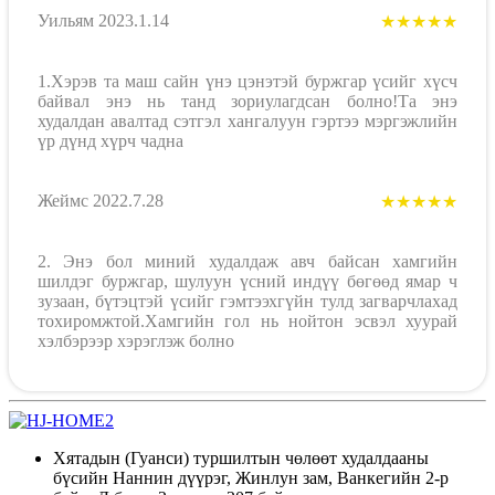
Уильям 2023.1.14
★★★★★
1.Хэрэв та маш сайн үнэ цэнэтэй буржгар үсийг хүсч
байвал энэ нь танд зориулагдсан болно!Та энэ
худалдан авалтад сэтгэл хангалуун гэртээ мэргэжлийн
үр дүнд хүрч чадна
Жеймс 2022.7.28
★★★★★
2. Энэ бол миний худалдаж авч байсан хамгийн
шилдэг буржгар, шулуун үсний индүү бөгөөд ямар ч
зузаан, бүтэцтэй үсийг гэмтээхгүйн тулд загварчлахад
тохиромжтой.Хамгийн гол нь нойтон эсвэл хуурай
хэлбэрээр хэрэглэж болно
Хятадын (Гуанси) туршилтын чөлөөт худалдааны
бүсийн Наннин дүүрэг, Жинлун зам, Ванкегийн 2-р